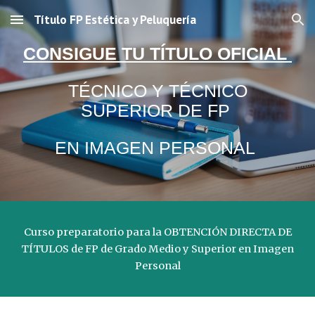
Título FP Estética y Peluquería
Skip to main content
Skip to navigation
CONSIGUE TU TÍTULO OFICIAL
TÉCNICO Y T
É
CNICO
SUPERIOR DE FP
EN IMAGEN PERSONAL
Curso preparatorio para la OBTENCIÓN DIRECTA DE
TÍTULOS de FP de Grado Medio y Superior en Imagen
Personal