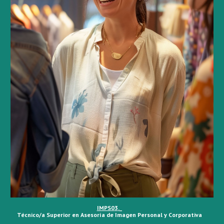
IMPS0
3
._
Técnico/a Superior en
Asesoría de Imagen Personal y Corporativa